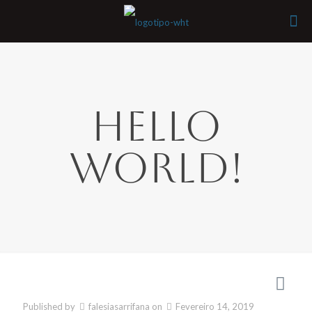
Hello
world!
Published by
falesiasarrifana
on
Fevereiro 14, 2019