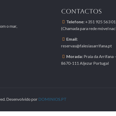
CONTACTOS
Telefone:
+351 925 563 01
com o mar,
(Chamada para rede móvel naci
Email:
reservas@falesiasarrifana.pt
Morada:
Praia da Arrifana -
8670-111 Aljezur Portugal
rved. Desenvolvido por
DOMINIOS.PT