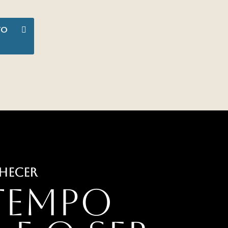
TO
HECER
tempo