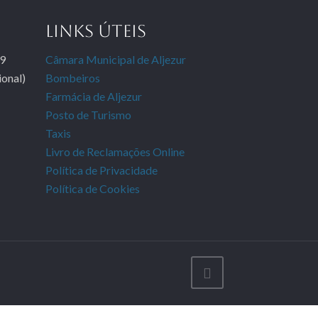
LINKS ÚTEIS
9
Câmara Municipal de Aljezur
onal)
Bombeiros
Farmácia de Aljezur
Posto de Turismo
Taxis
Livro de Reclamações Online
Política de Privacidade
Política de Cookies