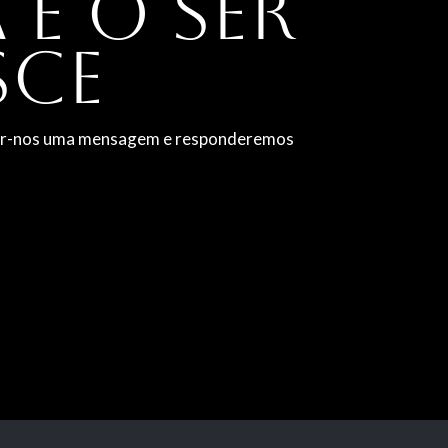
 e o ser
sce
viar-nos uma mensagem e responderemos
!