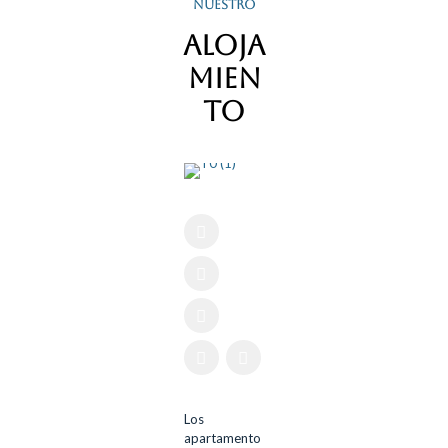
NUESTRO
Aloja
mien
Alojamiento
to
T0
Los
apartamento