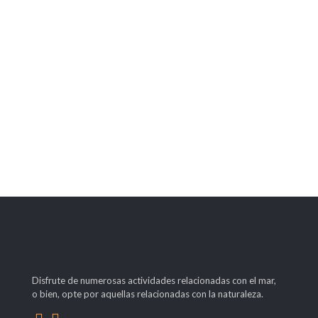
Disfrute de numerosas actividades relacionadas con el mar,
o bien, opte por aquellas relacionadas con la naturaleza.