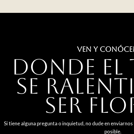
VEN Y CONÓC
Donde el 
se ralenti
ser flo
Si tiene alguna pregunta o inquietud, no dude en enviarno
posible.