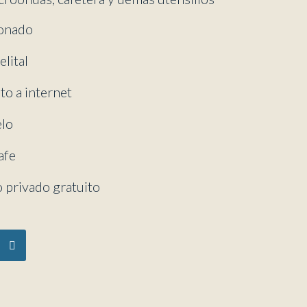
ionado
elital
to a internet
elo
afe
 privado gratuito