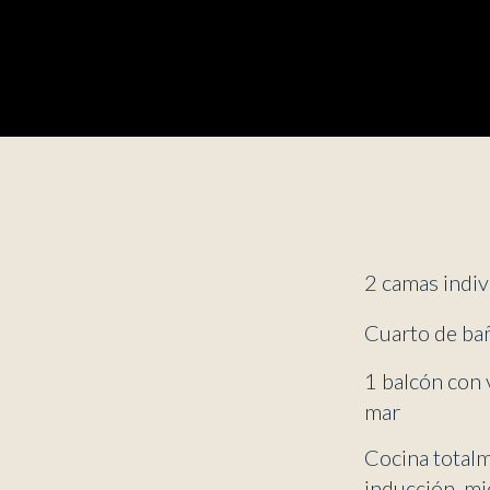
2 camas indiv
Cuarto de ba
1 balcón con v
mar
Cocina totalm
inducción, mi