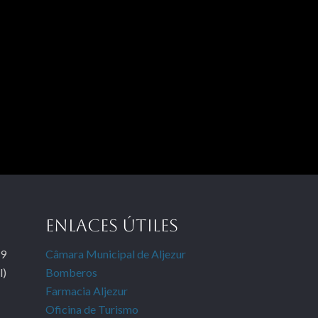
ENLACES ÚTILES
19
Câmara Municipal de Aljezur
l)
Bomberos
Farmacia Aljezur
Oficina de Turismo