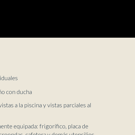
iduales
ño con ducha
istas a la piscina y vistas parciales al
ente equipada: frigorífico, placa de
croondas, cafetera y demás utensilios