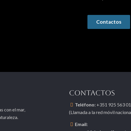
Contactos
CONTACTOS
Teléfono:
+351 925 563 0
s con el mar,
(Llamada a la red móvil naciona
aturaleza.
Email: